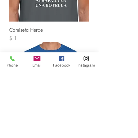
Camiseta Heroe
Precio
$ 1
Phone
Email
Facebook
Instagram
Camiseta Virus