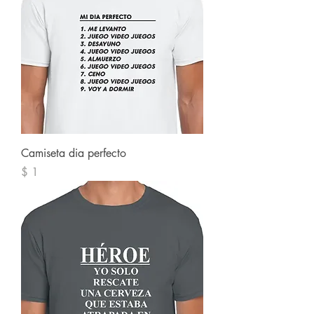
Camiseta dia perfecto
Precio
$ 1