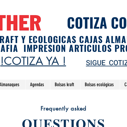
COTIZA C
RAFT Y ECOLOGICAS CAJAS ALM
RAFIA IMPRESION ARTICULOS P
!COTIZA YA !
SIGUE COTI
Almanaques
Agendas
Bolsas kraft
Bolsas ecológicas
C
Frequently asked
QUESTIONS