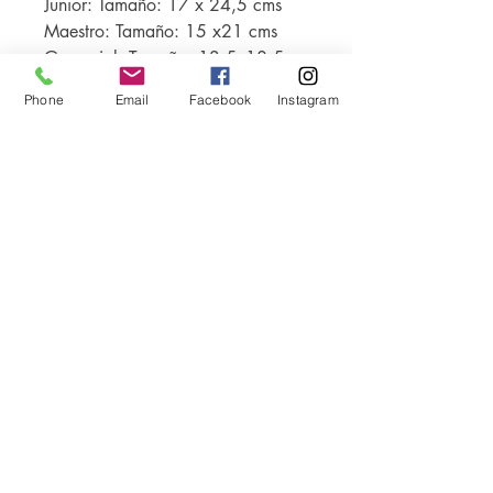
Junior: Tamaño: 17 x 24,5 cms
Maestro: Tamaño: 15 x21 cms
Gerencial: Tamaño: 13,5x18,5
cms
Phone
Email
Facebook
Instagram
Punto de Venta:
Carrera 28 # 11-26 Bogotá, Colombia
Tel.:
(571) 201 9672
info@celinther.com
/celinthereditores
@celinther
!Cotiza ya!