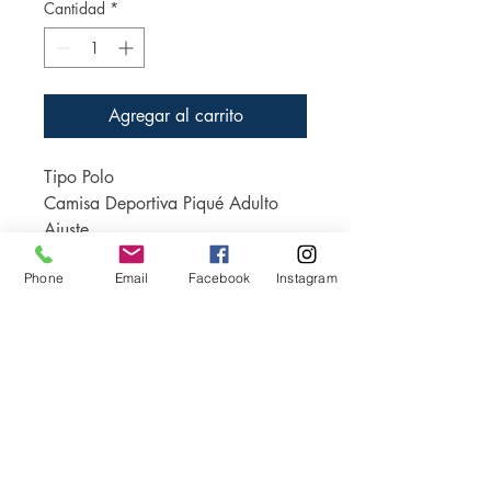
Cantidad
*
Agregar al carrito
Tipo Polo
Camisa Deportiva Piqué Adulto
Ajuste
Estilo clásico
Phone
Email
Facebook
Instagram
Tela
214 g/m²
100% Ring Spun algodón
Punto de Venta:
Carrera 28 # 11-26 Bogotá, Colombia
Tel.:
(571) 201 9672