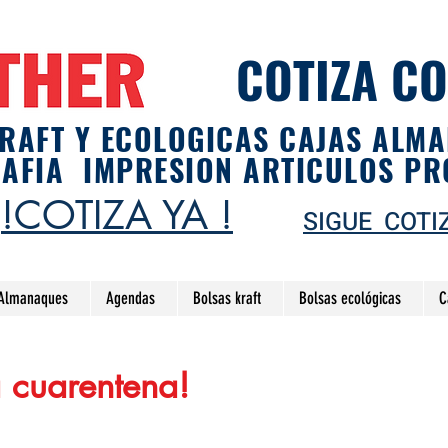
COTIZA C
RAFT Y ECOLOGICAS CAJAS ALM
RAFIA IMPRESION ARTICULOS P
!COTIZA YA !
SIGUE COTI
Almanaques
Agendas
Bolsas kraft
Bolsas ecológicas
C
a cuarentena!