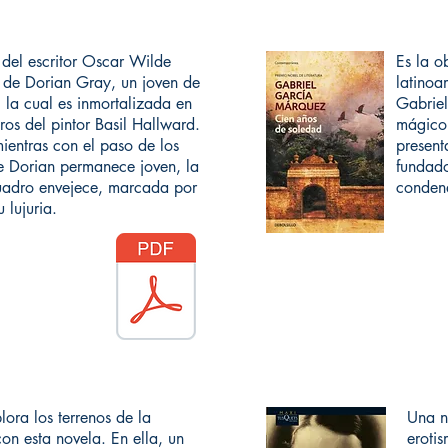
 del escritor Oscar Wilde
Es la o
ia de Dorian Gray, un joven de
latinoa
 la cual es inmortalizada en
Gabriel
ros del pintor Basil Hallward.
mágico
ientras con el paso de los
present
de Dorian permanece joven, la
fundado
uadro envejece, marcada por
condena
 lujuria.
ora los terrenos de la
Una n
con esta novela. En ella, un
eroti