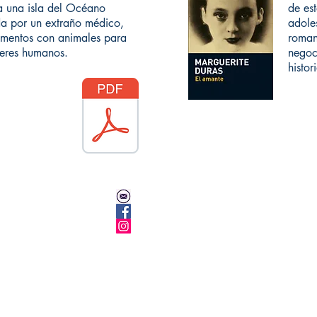
a una isla del Océano
de es
da por un extraño médico,
adole
imentos con animales para
roman
seres humanos.
negoc
histor
info@celinther.com
, Colombia
/celinthereditores
copyr
@celinther
Todos
za ya!
Sigue cotizando
A