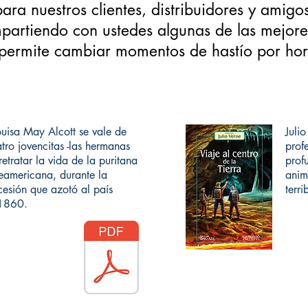
ra nuestros clientes, distribuidores y amigos
artiendo con ustedes algunas de las mejores
s permite cambiar momentos de hastío por ho
ouisa May Alcott se vale de
Juli
tro jovencitas -las hermanas
prof
etratar la vida de la puritana
prof
eamericana, durante la
anim
esión que azotó al país
terri
 1860.