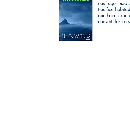
náufrago llega 
Pacífico habita
que hace exper
convertirlos en 
Punto de Venta:
Carrera 28 # 11-26 Bogotá
Tel.: (571) 201 9672
!Coti