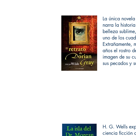
La única novela
narra la histor
belleza sublime,
uno de los cuad
Extrañamente, m
años el rostro 
imagen de su c
sus pecados y su
H. G. Wells expl
ciencia ficción 